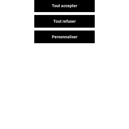
Tout accepter
INTERSPORT
EASY CASH
Tout refuser
Fermé
Fermé
Personnaliser
Vous avez quitté Les Passages ?
L'aventure continue sur les
réseaux sociaux !