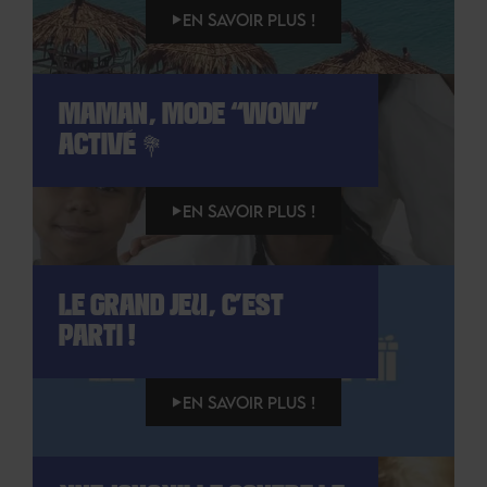
EN SAVOIR PLUS !
MAMAN, MODE “WOW”
ACTIVÉ 💐
EN SAVOIR PLUS !
LE GRAND JEU, C’EST
PARTI !
EN SAVOIR PLUS !