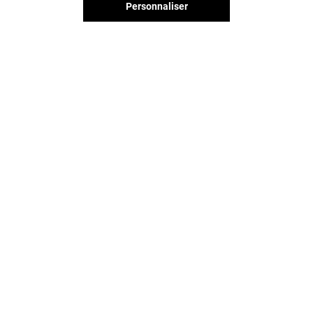
Personnaliser
Vous avez quitté Les Passages ?
L'aventure continue sur les
réseaux sociaux !
LES PASSAGES & VOUS
CONTACT