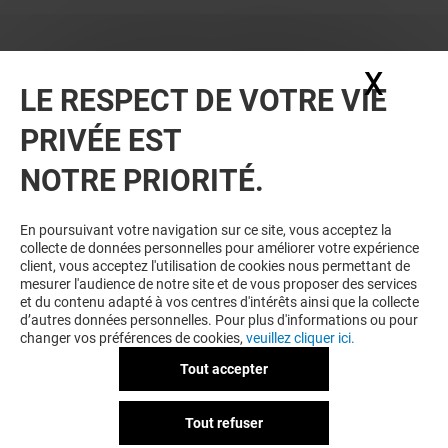
X
Masq
LE RESPECT DE VOTRE VIE
PRIVÉE EST
VOUS EN VOULEZ PLUS ? VOUS
NOTRE PRIORITÉ.
AIMEREZ PEUT-ÊTRE
En poursuivant votre navigation sur ce site, vous acceptez la
collecte de données personnelles pour améliorer votre expérience
client, vous acceptez l'utilisation de cookies nous permettant de
mesurer l'audience de notre site et de vous proposer des services
et du contenu adapté à vos centres d'intérêts ainsi que la collecte
d’autres données personnelles. Pour plus d'informations ou pour
changer vos préférences de cookies,
veuillez cliquer ici.
Tout accepter
NOCIBÉ
PHARMACIE D
Tout refuser