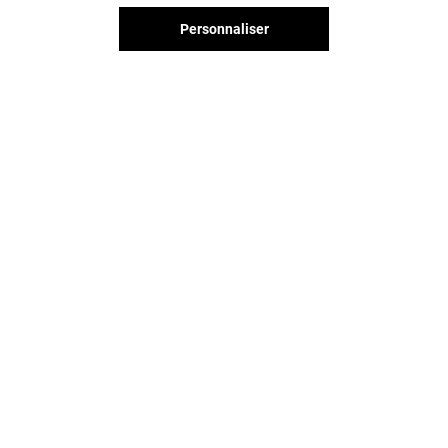
Fermé
Ouvert
Personnaliser
Vous avez quitté Les Passages ?
L'aventure continue sur les
réseaux sociaux !
LES PASSAGES & VOUS