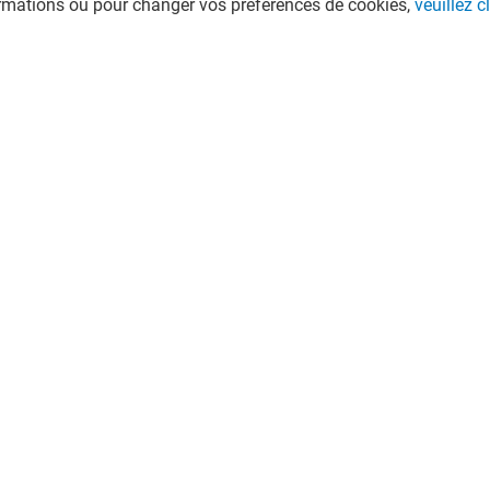
ormations ou pour changer vos préférences de cookies,
veuillez cl
YOGURT FACTORY
Fermé