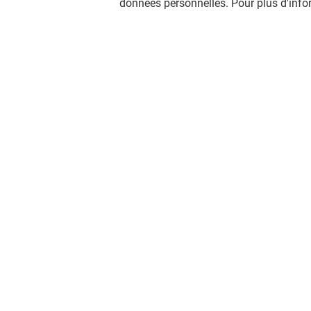
données personnelles. Pour plus d'inf
STARBUCKS
PAUL
Ouvert
Ouvert
Vous avez quitté Les Passages ?
L'aventure continue sur les réseaux
sociaux !