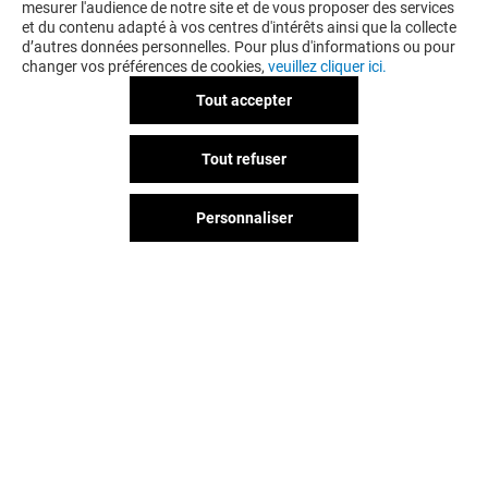
mesurer l'audience de notre site et de vous proposer des services
et du contenu adapté à vos centres d'intérêts ainsi que la collecte
d’autres données personnelles. Pour plus d'informations ou pour
changer vos préférences de cookies,
veuillez cliquer ici.
Tout accepter
INTERSPORT
EASY CASH
Tout refuser
Ouvert
Ouvert
Personnaliser
Vous avez quitté Les Passages ?
L'aventure continue sur les
réseaux sociaux !